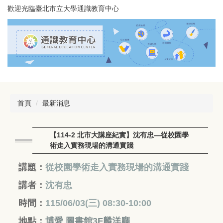
跳
歡迎光臨臺北市立大學通識教育中心
到
主
要
內
容
區
首頁
最新消息
【114-2 北市大講座紀實】沈有忠—從校園學
術走入實務現場的溝通實踐
講題：
從校園學術走入實務現場的溝通實踐
講者：
沈有忠
時間：
115/06/03(三) 08:30-10:00
地點：
博愛 圖書館3F麟洋廳