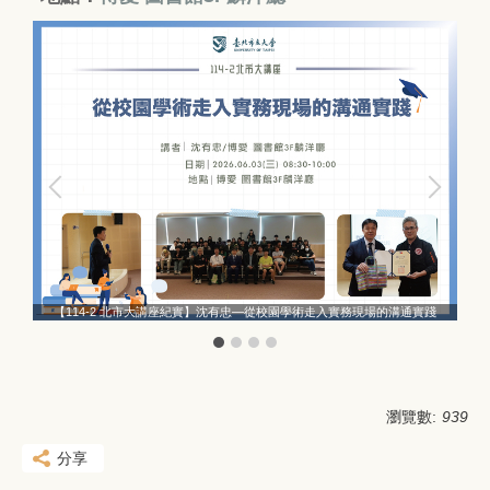
踐
【114-2 北市大講座紀實】沈有忠—從校園學術走入實務現場的溝通實踐
瀏覽數:
939
分享