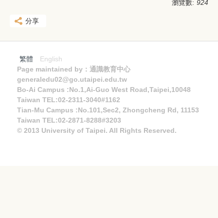
瀏覽數:
924
分享
繁體
English
Page maintained by：通識教育中心
generaledu02@go.utaipei.edu.tw
Bo-Ai Campus :No.1,Ai-Guo West Road,Taipei,10048
Taiwan TEL:02-2311-3040#1162
Tian-Mu Campus :No.101,Sec2, Zhongcheng Rd, 11153
Taiwan TEL:02-2871-8288#3203
© 2013 University of Taipei. All Rights Reserved.