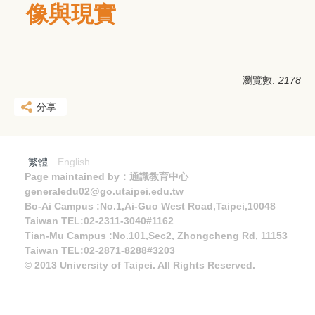
像與現實
瀏覽數:
2178
分享
繁體
English
Page maintained by：通識教育中心
generaledu02@go.utaipei.edu.tw
Bo-Ai Campus :No.1,Ai-Guo West Road,Taipei,10048
Taiwan TEL:02-2311-3040#1162
Tian-Mu Campus :No.101,Sec2, Zhongcheng Rd, 11153
Taiwan TEL:02-2871-8288#3203
© 2013 University of Taipei. All Rights Reserved.