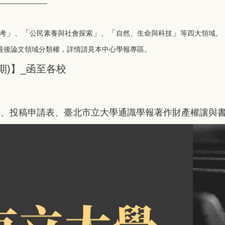
」
「
」
「
」
考
、
公民素養與社會探索
、
自然、生命與科技
等四大領域。
最後論文領域分類權，詳情請見本中心學報專區。
期)】_函至各校
法
、
投稿申請表
、
臺北市立大學通識學報著作財產權讓與