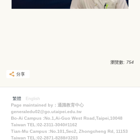
瀏覽數:
754
分享
繁體
English
Page maintained by：通識教育中心
generaledu02@go.utaipei.edu.tw
Bo-Ai Campus :No.1,Ai-Guo West Road,Taipei,10048
Taiwan TEL:02-2311-3040#1162
Tian-Mu Campus :No.101,Sec2, Zhongcheng Rd, 11153
Taiwan TEL:02-2871-8288#3203