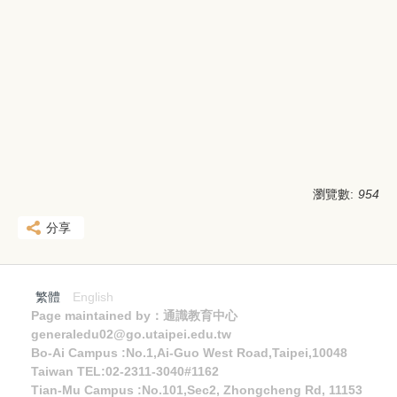
瀏覽數:
954
分享
繁體
English
Page maintained by：通識教育中心
generaledu02@go.utaipei.edu.tw
Bo-Ai Campus :No.1,Ai-Guo West Road,Taipei,10048
Taiwan TEL:02-2311-3040#1162
Tian-Mu Campus :No.101,Sec2, Zhongcheng Rd, 11153