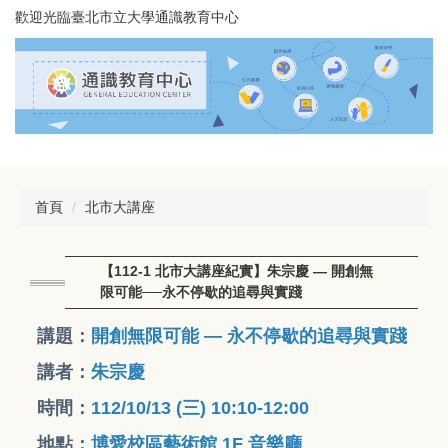
跳
歡迎光臨臺北市立大學通識教育中心
到
主
要
內
容
區
首頁
北市大講座
【112-1 北市大講座紀實】朱宗慶 — 開創無
限可能──永不停歇的追尋與實踐
講題：
開創無限可能
— 永不停歇的追尋與實踐
講者：
朱宗慶
時間：
112/10/13 (三) 10:10-12:00
地點：
博愛校區藝術館 1F 音樂廳