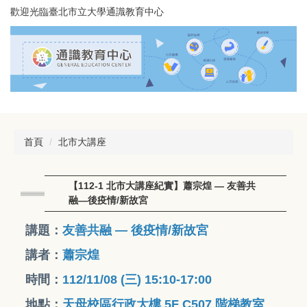
跳
歡迎光臨臺北市立大學通識教育中心
到
主
要
內
容
區
首頁
北市大講座
【112-1 北市大講座紀實】蕭宗煌 — 友善共
融—後疫情/新故宮
講題：
友善共融 — 後疫情/新故宮
講者：
蕭宗煌
時間：
112/11/08 (三) 15:10-17:00
地點：
天母校區行政大樓 5F C507 階梯教室