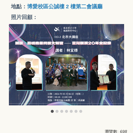
地點：
博愛校區公誠樓 2 樓第二會議廳
照片回顧：
瀏覽數:
698