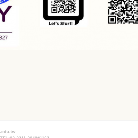
.edu.tw
n TEL:02-2311-3040#1162