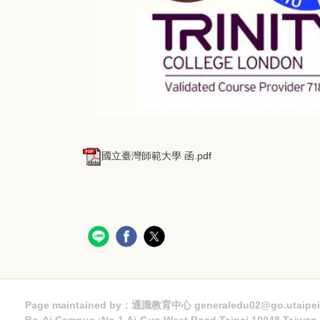
國立臺灣師範大學 函.pdf
Page maintained by：通識教育中心 generaledu02@go.utaipei
Bo-Ai Campus :No.1,Ai-Guo West Road,Taipei,10048 Taiwa