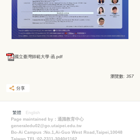
國立臺灣師範大學 函.pdf
瀏覽數:
357
分享
繁體
English
Page maintained by：通識教育中心
generaledu02@go.utaipei.edu.tw
Bo-Ai Campus :No.1,Ai-Guo West Road,Taipei,10048
Taiwan TEL:02-2311-3040#1162