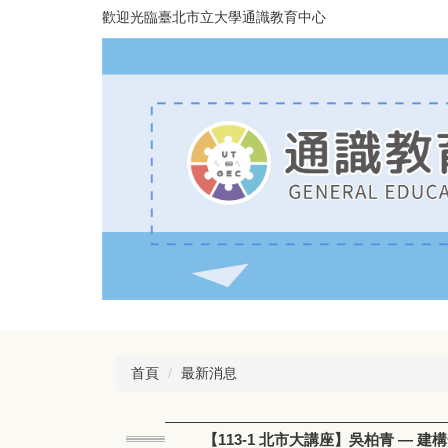
跳
歡迎光臨臺北市立大學通識教育中心
到
主
要
內
容
區
首頁
最新消息
【113-1 北市大講座】吳柏青 — 