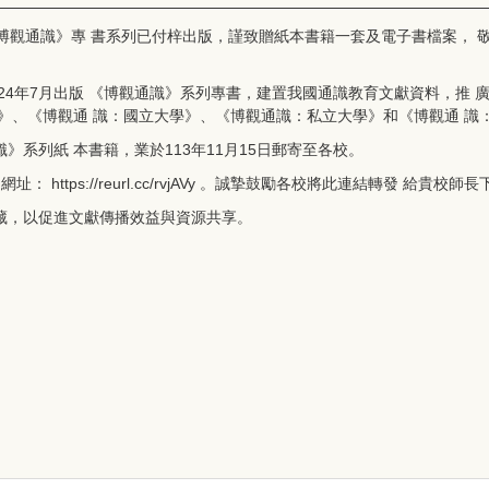
《博觀通識》專 書系列已付梓出版，謹致贈紙本書籍一套及電子書檔案， 
2024年7月出版 《博觀通識》系列專書，建置我國通識教育文獻資料，推 
》、《博觀通 識：國立大學》、《博觀通識：私立大學》和《博觀通 識
系列紙 本書籍，業於113年11月15日郵寄至各校。
網址： h
ttps://reurl.cc/rvjAVy
。誠摯鼓勵各校將此連結轉發 給貴校師長
藏，以促進文獻傳播效益與資源共享。