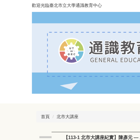
跳
歡迎光臨臺北市立大學通識教育中心
到
主
要
內
容
區
首頁
北市大講座
【113-1 北市大講座紀實】陳彥元