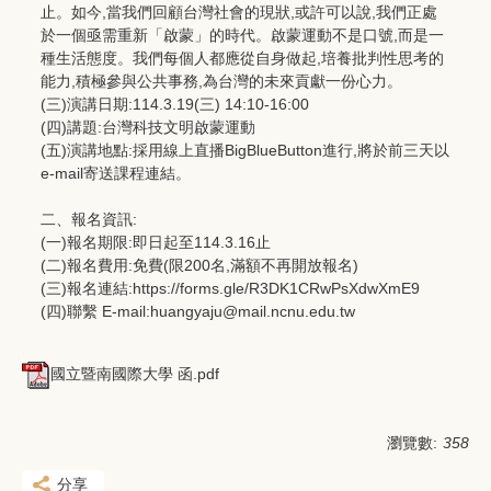
止。如今,當我們回顧台灣社會的現狀,或許可以說,我們正處
於一個亟需重新「啟蒙」的時代。啟蒙運動不是口號,而是一
種生活態度。我們每個人都應從自身做起,培養批判性思考的
能力,積極參與公共事務,為台灣的未來貢獻一份心力。
(三)演講日期:114.3.19(三) 14:10-16:00
(四)講題:台灣科技文明啟蒙運動
(五)演講地點:採用線上直播BigBlueButton進行,將於前三天以
e-mail寄送課程連結。
二、報名資訊:
(一)報名期限:即日起至114.3.16止
(二)報名費用:免費(限200名,滿額不再開放報名)
(三)報名連結:https://forms.gle/R3DK1CRwPsXdwXmE9
(四)聯繫 E-mail:huangyaju@mail.ncnu.edu.tw
國立暨南國際大學 函.pdf
瀏覽數:
358
分享