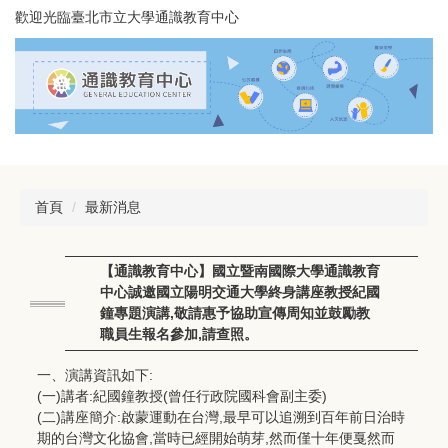
跳
歡迎光臨臺北市立大學通識教育中心
到
主
要
內
容
區
首頁
最新消息
【通識教育中心】國立暨南國際大學通識教育
中心誠邀國立陽明交通大學終身講座教授紀國
鐘專題演講,敬請惠予協助宣傳周知並鼓勵教
職員生報名參加,請查照。
一、演講資訊如下:
(一)講者:紀國鐘教授(曾任行政院國科會副主委)
(二)講座簡介:啟蒙運動在台灣,最早可以追溯到百年前日治時
期的台灣文化協會,當時已經開始萌芽,然而僅十年便戛然而