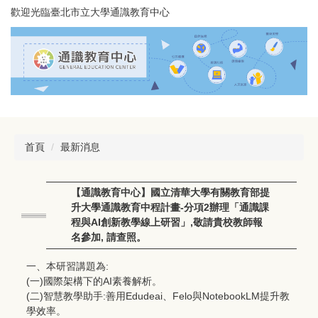
跳
歡迎光臨臺北市立大學通識教育中心
到
主
要
內
容
區
首頁
最新消息
【通識教育中心】國立清華大學有關教育部提
升大學通識教育中程計畫-分項2辦理「通識課
程與AI創新教學線上研習」,敬請貴校教師報
名參加, 請查照。
一、本研習講題為:
(一)國際架構下的AI素養解析。
(二)智慧教學助手:善用Edudeai、Felo與NotebookLM提升教
學效率。