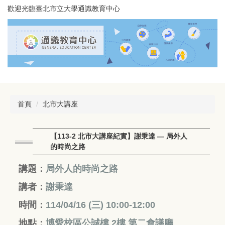
跳
歡迎光臨臺北市立大學通識教育中心
到
主
要
內
容
區
首頁
北市大講座
【113-2 北市大講座紀實】謝秉達 — 局外人
的時尚之路
講題：
局外人的時尚之路
講者：
謝秉達
時間：
114/04/16 (三
) 10:00-12:00
地點：
博愛
校區公誠樓 2樓 第二會議廳