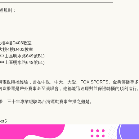
程規劃：
科資大樓4樓D403教室
科資大樓4樓D403教室
台北市中山區明水路649號B1)
台北市中山區明水路649號B1)
廣播與電視轉播經驗，曾在中視、中天、大愛、FOX SPORTS、金典傳
內直播還是戶外賽事甚至演唱會，他都能迅速應對並保證轉播的順利進行
rts網求主播，三十年專業經驗為台灣運動賽事主播之翹楚。
xt5