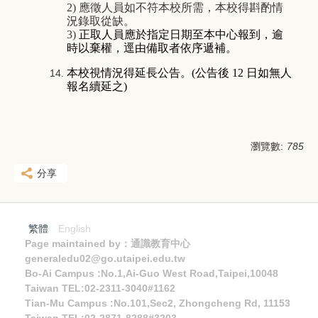
2)
應徵人員如不符本校所需，本校得斟酌情
況錄取從缺。
3)
正取人員應於指定日期至本中心報到，逾
時以棄權，逕由備取者依序遞補。
本校視情況得延長公告。
(
公告後
12
日如無人
報名續延之
)
瀏覽數:
785
分享
繁體
English
Page maintained by：通識教育中心
generaledu02@go.utaipei.edu.tw
Bo-Ai Campus :No.1,Ai-Guo West Road,Taipei,10048
Taiwan TEL:02-2311-3040#1162
Tian-Mu Campus :No.101,Sec2, Zhongcheng Rd, 11153
Taiwan TEL:02-2871-8288#3203