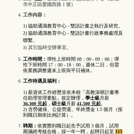
市中正區愛國西路
1
號）
工作內容：
1) 協助通識教育中心
-
雙語計畫之執行及研究
。
2) 協助通識教育中心
-
雙語計畫行政事務處理及
聯繫
。
其它臨時交辦事宜。
3)
工作時間：
彈性上班時間 0
8
：
00 - 0
9
：
00
；彈
性下班時間
17
：
00 -
18
：
00
，週休二日，但需
依業務調整週末上班與平日補休。
工作待遇及福利：
1) 薪資依工作經歷並依本校「高教深耕計畫專
任助理管理要點」規定辦理，
學士級
月薪
36,300 元起
，
碩士級
月薪
41,500 元起
。
2)
含勞健保、公提勞退、年終獎金
1.5
個月（按
到職日期依比例計算）。
聘期：
依實際到職日起先予試用 3 個月，試用
期滿經考核合格，採一年一聘，起聘日起至
115