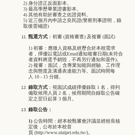
2) 身分證正反面影本。
3) 最高學歷畢業證書影本。
4) 其他有助於審查之佐證資料。
5) 近三個月內申請之良民證(警察刑事證明，錄
取後需補證)
甄選方式
：初審
(
資格審查
)
及複審
(
面試
)
1)
初審：應徵人資格及經歷合於本校需求
者，擇優以電話或
Email
通知複審日期
(
未符合
者資料將逕予銷毀，不再另行通知和退件
)
。
2)
複審：面試，含專業知能與經驗、工作理
念與態度及溝通表達能力等。面試時間每
人
10 - 15
分鐘。
錄取方式
：視面試成績擇優錄取
1
名，得列
備取候用人員
2
名，候用期間自錄取公告確
定之翌日起算
3
個月。
錄取公告：
1)
公告時間：經本校甄審會評議並經校長核
定後，公布於本校首
頁
(
http://www.utaipei.edu.tw/
)
。