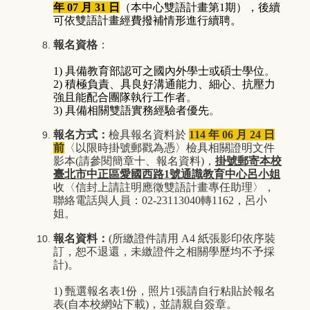
年 07 月 31 日
（本中心雙語計畫第1期），後續
可依雙語計畫經費撥補情形進行續聘。
報名資格
：
1) 具備教育部認可之國內外學士或碩士學位
。
2) 積極負責、具良好溝通能力、細心、抗壓力
強且能配合團隊執行工作者
。
3) 具備相關雙語實務經驗者優先
。
報名方式：
檢具報名資料於
114 年 06 月 24 日
前
〈以限時掛號郵戳為憑〉檢具相關證明文件
影本(請參閱簡章十、報名資料)，
掛號郵寄本校
臺北市中正區愛國西路1號通識教育中心呂小姐
收〈信封上請註明應徵雙語計畫專任助理〉，
聯絡電話與人員：02-23113040轉1162，呂小
姐。
報名資料：
(
所繳證件請用
A4
紙張影印依序裝
訂，恕不退還，未繳證件之相關學歷均不予採
計
)
。
1) 甄選報名表
1
份，照片
1
張請自行粘貼於報名
表
(
自本校網站下載
)
，並請親自簽章。