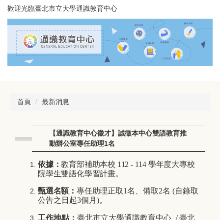
跳
歡迎光臨臺北市立大學通識教育中心
到
主
要
內
容
區
首頁
最新消息
【通識教育中心徵才】誠徵本中心雙語教育推
動辦公室專任助理1名
依據：
教育部補助本校 112 - 114 學年度大專校
院學生雙語化學習計畫。
甄選名額：
專任助理
正取
1
名、備取
2
名
(
自錄取
公告之日起
3
個月
)
。
工作地點：
臺北市立大學通識教育中心（臺北