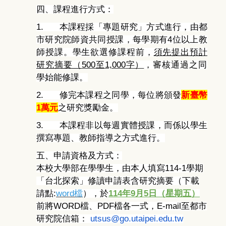
四、
課程進行方式：
1.
本課程採「專題研究」方式進行，由都
市研究院師資共同授課，
每學期有
4
位以上教
師授課。學生欲選修課程前，
須先提出預計
研究
摘要（
500
至
1,000
字）
，審核通過之同
學始能修課。
2.
修完本課程之同學，每位將頒發
新臺幣
1
萬元
之研究獎勵金。
3.
本課程非以每週實體授課，而係以學生
撰寫專題、
教師指導之方式進行。
五、
申請資格及方式：
本校大學部在學學生，由本人填寫
114-1
學期
「台北探索」
修讀申請表含研究摘要（下載
請點:
word檔
），於
114
年
9
月5
日（星期五）
前將
WORD
檔、
PDF
檔各一式，
E-mail
至都市
研究院信箱
：
utsus@go.utaipei.edu.tw