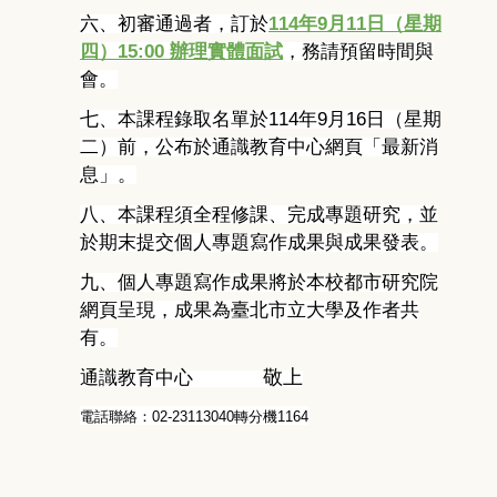
六、
初審通過者，訂於
114
年
9
月11日
（星期
四）15:00 辦理實體面試
，務請預留時間與
會。
七、
本課程錄取名單於
114
年
9
月
16
日（星期
二）前，
公布於通識教育中心網頁「最新消
息」。
八、
本課程須全程修課、完成專題研究，
並
於期末提交個人專題寫作成果與成果發表。
九、
個人專題寫作成果將於本校都市研究院
網頁呈現，
成果為臺北市立大學及作者共
有。
通識教育中心
敬上
電話聯絡：
02-23113040
轉分機
1164