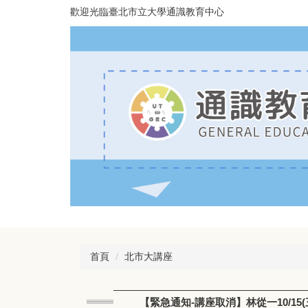
跳
歡迎光臨臺北市立大學通識教育中心
到
主
要
內
容
區
首頁
北市大講座
【緊急通知-講座取消】林從一10/1