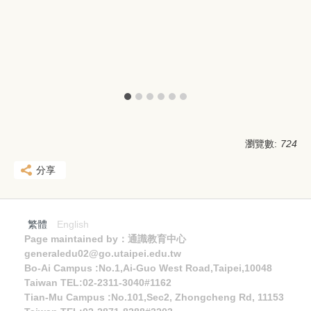
瀏覽數:
724
分享
繁體
English
Page maintained by：通識教育中心
generaledu02@go.utaipei.edu.tw
Bo-Ai Campus :No.1,Ai-Guo West Road,Taipei,10048
Taiwan TEL:02-2311-3040#1162
Tian-Mu Campus :No.101,Sec2, Zhongcheng Rd, 11153