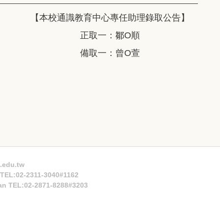
【本校通識教育中心專任助理錄取公告】
正取一：鄒O順
備取一：曾O萱
.edu.tw
n TEL:02-2311-3040#1162
an TEL:02-2871-8288#3203