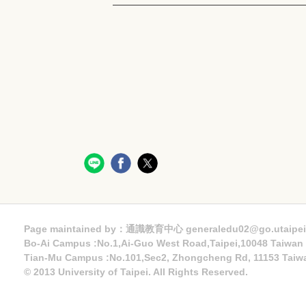
Page maintained by：通識教育中心 generaledu02@go.utaipei
Bo-Ai Campus :No.1,Ai-Guo West Road,Taipei,10048 Taiwa
Tian-Mu Campus :No.101,Sec2, Zhongcheng Rd, 11153 Taiw
© 2013 University of Taipei. All Rights Reserved.