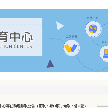
中心專任助理錄取公告（正取：鄒O順，備取：曾O萱）