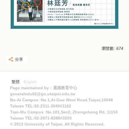
瀏覽數:
674
分享
繁體
English
Page maintained by：通識教育中心
generaledu02@go.utaipei.edu.tw
Bo-Ai Campus :No.1,Ai-Guo West Road,Taipei,10048
Taiwan TEL:02-2311-3040#1162
Tian-Mu Campus :No.101,Sec2, Zhongcheng Rd, 11153
Taiwan TEL:02-2871-8288#3203
© 2013 University of Taipei. All Rights Reserved.