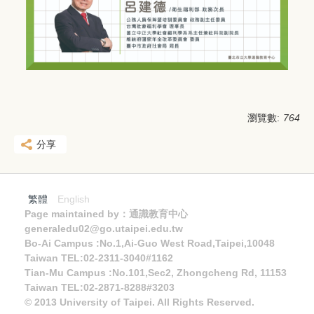
瀏覽數:
764
分享
繁體
English
Page maintained by：通識教育中心
generaledu02@go.utaipei.edu.tw
Bo-Ai Campus :No.1,Ai-Guo West Road,Taipei,10048
Taiwan TEL:02-2311-3040#1162
Tian-Mu Campus :No.101,Sec2, Zhongcheng Rd, 11153
Taiwan TEL:02-2871-8288#3203
© 2013 University of Taipei. All Rights Reserved.