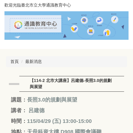
跳
歡迎光臨臺北市立大學通識教育中心
到
主
要
內
容
區
首頁
最新消息
【114-2 北市大講座】呂建德-長照3.0的規劃
與展望
講題：
長照3.0的規劃與展望
講者：
呂建德
時間：
115/04/29 (五
) 13:00-15:00
地點：
天母科資大樓 D908 國際會議聽