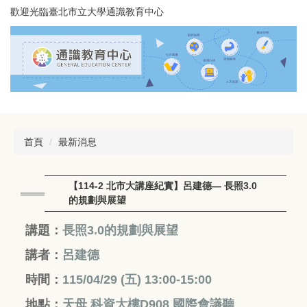
跳
歡迎光臨臺北市立大學通識教育中心
到
主
要
內
容
區
首頁
最新消息
【114-2 北市大講座紀實】呂建德— 長照3.0
的規劃與展望
講題：
長照3.0的規劃與展望
講者：
呂建德
時間：
115/04/29 (五
) 13:00-15:00
地點：
天母 科資大樓D908 國際會議聽