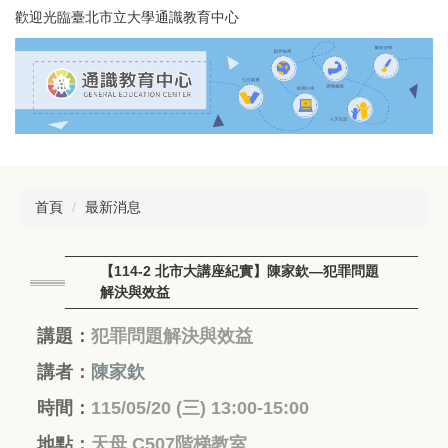
跳
歡迎光臨臺北市立大學通識教育中心
到
主
要
內
容
區
首頁
最新消息
【114-2 北市大講座紀實】陳家欽—犯罪問題
解決與效益
講題：
犯罪問題解決與效益
講者：
陳家欽
時間：
115/05/20 (三
) 13:00-15:00
地點：
天母 C507階梯教室