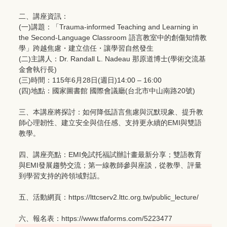
二、講座資訊：
(一)講題：「Trauma-informed Teaching and Learning in
the Second-Language Classroom 語言教室中的創傷知情教
學」跨越焦慮・建立信任・讓學習自然發生
(二)主講人：Dr. Randall L. Nadeau 那原道博士(學術交流基
金會執行長)
(三)時間：115年6月28日(週日)14:00 – 16:00
(四)地點：國家圖書館 國際會議廳(台北市中山南路20號)
三、本講座將探討：如何降低語言焦慮與沉默現象、提升教
師心理韌性、建立安全與信任感、支持更永續的EMI與雙語
教學。
四、講座亮點：EMI免試托福試辦計畫最新分享；雙語教育
與EMI發展趨勢交流；第一線教師參與座談，從教學、評量
到學習支持的跨領域對話。
五、活動網頁：https://lttcserv2.lttc.org.tw/public_lecture/
六、報名表：https://www.tfaforms.com/5223477