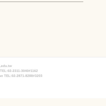
.edu.tw
n TEL:02-2311-3040#1162
an TEL:02-2871-8288#3203