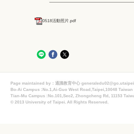
0518活動照片.pdf
Page maintained by：通識教育中心 generaledu02@go.utaipei
Bo-Ai Campus :No.1,Ai-Guo West Road,Taipei,10048 Taiwa
Tian-Mu Campus :No.101,Sec2, Zhongcheng Rd, 11153 Taiw
© 2013 University of Taipei. All Rights Reserved.