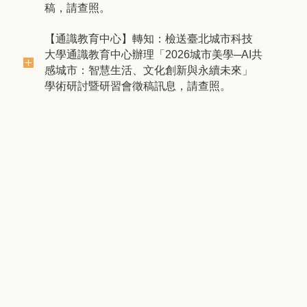
稿，請查照。
【通識教育中心】轉知：檢送臺北城市科技
大學通識教育中心辦理「2026城市美學─AI共
感城市：智慧生活、文化創新與永續未來」
學術研討暨研習會徵稿訊息，請查照。
更多...
繁體
English
Page maintained by：通識教育中心
generaledu02@go.utaipei.edu.tw
Bo-Ai Campus :No.1,Ai-Guo West Road,Taipei,10048
Taiwan TEL:02-2311-3040#1162
Tian-Mu Campus :No.101,Sec2, Zhongcheng Rd, 11153
Taiwan TEL:02-2871-8288#3203
© 2013 University of Taipei. All Rights Reserved.