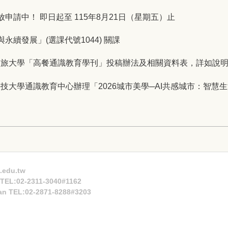
放申請中！ 即日起至 115年8月21日（星期五）止
與永續發展」(選課代號1044) 關課
餐旅大學「高餐通識教育學刊」投稿辦法及相關資料表，詳如說
技大學通識教育中心辦理「2026城市美學─AI共感城市：智慧
.edu.tw
n TEL:02-2311-3040#1162
an TEL:02-2871-8288#3203