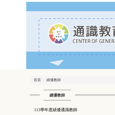
跳
到
主
要
內
容
區
首頁
績優教師
績優教師
113
學年度績優通識教師