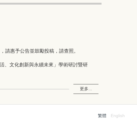
明，請惠予公告並鼓勵投稿，請查照。
生活、文化創新與永續未來」學術研討暨研
更多...
繁體
English