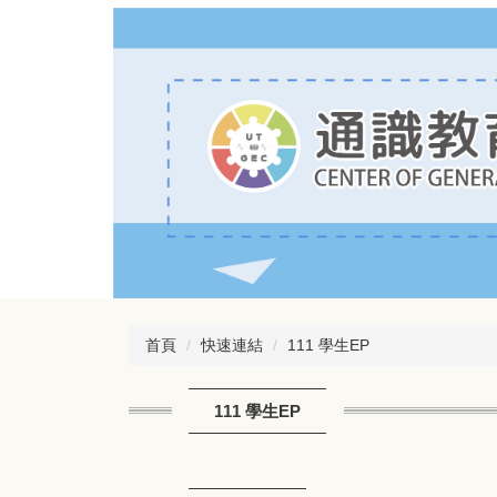
跳
到
主
要
內
容
區
首頁
快速連結
111 學生EP
111 學生EP