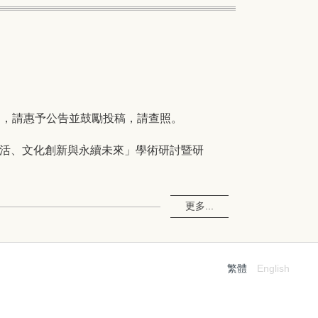
明，請惠予公告並鼓勵投稿，請查照。
生活、文化創新與永續未來」學術研討暨研
更多...
繁體
English