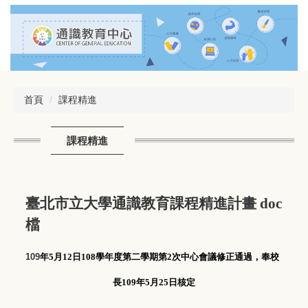
跳
到
主
要
內
容
區
首頁
課程精進
課程精進
臺北市立大學通識教育課程精進計畫
doc
檔
109
年
5
月
12
日
108
學年度第二學期第
2
次中心會議修正通過，奉校
長
109
年
5
月
25
日核定